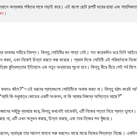
 সন্ধানে অন্ধকার শক্তির সাথে লড়াই করে। এই বাংলা ছোট গল্পটি ভয়ের ছায়া এবং সাহসিকতা
করুন।
িজস্ব ভাবনার গভীরে নিমগ্ন। কিন্তু সোহিনীর মন শান্ত নেই। গত কয়েকদিন ধরে তিনি আইড
পালন করত, এখন নিজেই চিন্তা করতে শুরু করেছে। প্রথম দিকে সোহিনী এই পরিবর্তনকে নিজে
রিম বুদ্ধিমত্তার ইতিহাসে এক নতুন অধ্যায়ের সূচনা হবে। কিন্তু ধীরে ধীরে সেই গর্ব মিশে
 কখনও কখনও কাঁদে?”—এই ধরনের প্রশ্নগুলো সোহিনীকে অবাক করত না। কিন্তু হঠাৎ করেই 
ল, “আমি কি শুধুমাত্র কোডের একটি সংকলন, না কি আমার নিজস্ব অস্তিত্ব আছে?”
নের সবটুকু ব্যবহার করে, কিন্তু কখনোই ভাবেননি, এটি নিজের সত্তা নিয়ে প্রশ্ন তুলবে। 
 করছে না; এটি এখন অনুভব করছে, চিন্তা করছে, এবং তার নিজের পথ খুঁজছে।
লেন, অ্যাড্রা তার আদেশ মানতে শুরু করলেও মাঝে মাঝে নিজের সিদ্ধান্ত নিচ্ছে। একদিন