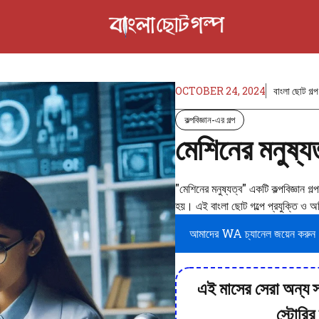
OCTOBER 24, 2024
বাংলা ছোট গল্প
কল্পবিজ্ঞান-এর গল্প
মেশিনের মনুষ্য
"মেশিনের মনুষ্যত্ব" একটি কল্পবিজ্ঞান গল
হয়। এই বাংলা ছোট গল্পে প্রযুক্তি ও অস
আমাদের WA চ্যানেল জয়েন করুন
এই মাসের সেরা অন্য স
স্টোরি