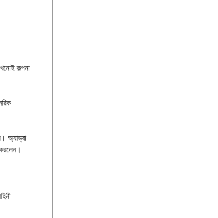
কখনোই কল্পনা
মরিক
। অ্যাড্রা
ি করলেন।
হিনী