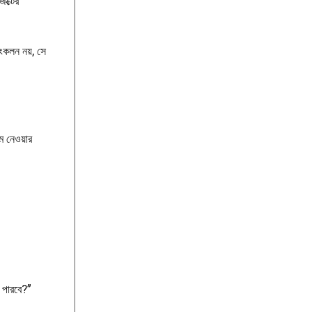
েক্টের
ংকলন নয়, সে
ম নেওয়ার
 পারবে?”