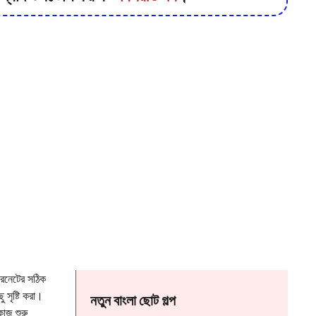
টারনেটের সঠিক
 সৃষ্টি করা।
নতুন বাংলা ছোট গল্প
কাজ শুরু