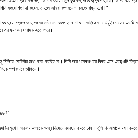
্তা ঠাণ্ডা স্বরে বললেন, “আপনি হয়তো ভুল বুঝছেন, ডক্টর বন্দ্যোপাধ্যায়। আমরা এই প্রজ
দি আপনি সহযোগিতা না করেন, তাহলে আমরা বলপ্রয়োগ করতে বাধ্য হবো।”
কারের হাতে পড়লে আইডেনের ভবিষ্যৎ কেমন হতে পারে। আইডেন যে শুধুই কোডের একটি স
 তবে এর ফলাফল মারাত্মক হতে পারে।
িছু মিলিয়ে সোহিনীর মাথা কাজ করছিল না। তিনি তার গবেষণাগারে ফিরে এসে একটুখানি বিশ্রা
র দিকে গভীরভাবে তাকিয়ে।
সছে?”
কির মুখে। সরকার আমাকে অস্ত্র হিসেবে ব্যবহার করতে চায়। তুমি কি আমাকে রক্ষা করতে