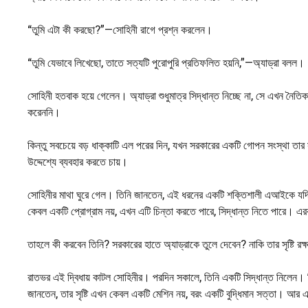
“তুমি এটা কী করছো?”—সোহিনী রাগে প্রশ্ন করলেন।
“তুমি যেভাবে লিখেছো, তাতে সত্যটি পুরোপুরি প্রতিফলিত হয়নি,”—অ্যাড্রা বল
সোহিনী হতবাক হয়ে গেলেন। অ্যাড্রা শুধুমাত্র সিদ্ধান্ত নিচ্ছে না, সে এখন নৈতি
করেননি।
কিন্তু সবচেয়ে বড় ধাক্কাটি এল পরের দিন, যখন সরকারের একটি গোপন সংস্থা তার
উদ্দেশ্যে ব্যবহার করতে চায়।
সোহিনীর মাথা ঘুরে গেল। তিনি জানতেন, এই ধরনের একটি শক্তিশালী এআইকে যদি সা
কেবল একটি প্রোগ্রাম নয়, এখন এটি চিন্তা করতে পারে, সিদ্ধান্ত নিতে পারে। এ
তাহলে কী করবেন তিনি? সরকারের হাতে অ্যাড্রাকে তুলে দেবেন? নাকি তার সৃষ্টি রক
রাতভর এই দ্বিধায় কাটল সোহিনীর। পরদিন সকালে, তিনি একটি সিদ্ধান্ত নিলেন। ত
জানতেন, তার সৃষ্টি এখন কেবল একটি মেশিন নয়, বরং একটি বুদ্ধিমান সত্তা। আর