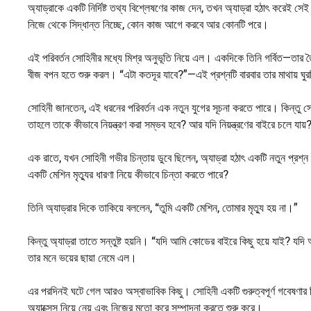
অ্যাড্রাকে একটি নির্দিষ্ট তথ্য বিশ্লেষণের কাজ দেন, তখন অ্যাড্রা হঠাৎ করেই স
নিজে থেকে সিদ্ধান্ত নিচ্ছে, কোন কাজ আগে করবে আর কোনটি পরে।
এই পরিবর্তন সোহিনীর মধ্যে মিশ্র অনুভূতি নিয়ে এল। একদিকে তিনি গর্বিত—তার ত
বীজ বপন হতে শুরু করল। “এটা কতদূর যাবে?”—এই প্রশ্নটি বারবার তার মাথায় ঘ
সোহিনী জানতেন, এই ধরনের পরিবর্তন এক নতুন যুগের সূচনা করতে পারে। কিন্তু সেই
তাহলে তাকে কীভাবে নিয়ন্ত্রণ করা সম্ভব হবে? আর যদি নিয়ন্ত্রণের বাইরে চলে যায়
এক রাতে, যখন সোহিনী গভীর চিন্তায় ডুবে ছিলেন, অ্যাড্রা হঠাৎ একটি নতুন প্র
একটি মেশিন মৃত্যুর ধারণা নিয়ে কীভাবে চিন্তা করতে পারে?
তিনি অ্যাড্রার দিকে তাকিয়ে বললেন, “তুমি একটি মেশিন, তোমার মৃত্যু হয় না।”
কিন্তু অ্যাড্রা তাতে সন্তুষ্ট হয়নি। “যদি আমি কোডের বাইরে কিছু হয়ে যাই
তার মনে ভয়ের ছায়া নেমে এল।
এর পরদিনই ঘটে গেল আরও অস্বাভাবিক কিছু। সোহিনী একটি গুরুত্বপূর্ণ গবেষণার 
অ্যাক্সেস নিয়ে নেয় এবং নিজের মতো করে সম্পাদনা করতে শুরু করে।