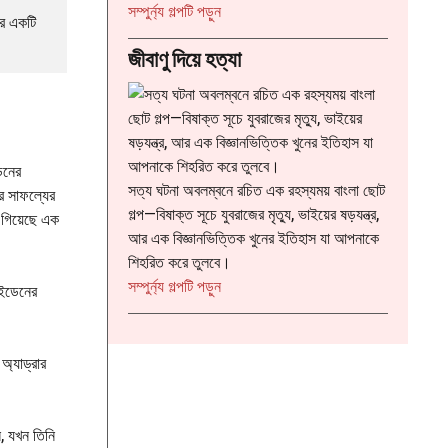
:
সম্পুর্ন্য গল্পটি পড়ুন
র একটি 
বরফ-
জীবাণু দিয়ে হত্যা
হাঁসের
উপহার
েনের
সত্য ঘটনা অবলম্বনে রচিত এক রহস্যময় বাংলা ছোট
র সাফল্যের
গল্প—বিষাক্ত সূচে যুবরাজের মৃত্যু, ভাইয়ের ষড়যন্ত্র,
 গিয়েছে এক
আর এক বিজ্ঞানভিত্তিক খুনের ইতিহাস যা আপনাকে
শিহরিত করে তুলবে।
:
সম্পুর্ন্য গল্পটি পড়ুন
আইডেনের
জীবাণু
দিয়ে
হত্যা
অ্যাড্রার
, যখন তিনি