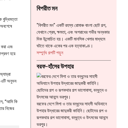
বিপরীত মন
 বুদ্ধিমত্তা
"বিপরীত মন" একটি রহস্য রোমাঞ্চ বাংলা ছোট গল্প,
ি অবশেষে
যেখানে প্রেম, ক্ষমতা, এবং অপরাধের গভীর অন্ধকার
দিক উন্মোচিত হয়। একটি মানসিক খেলার মাধ্যমে
ঘটতে থাকে একের পর এক হত্যাকাণ্ড।
 করা এবং
:
সম্পুর্ন্য গল্পটি পড়ুন
গপ্রবণ হয়ে
বিপরীত
বরফ-হাঁসের উপহার
মন
্যাড্রা
ং এটি অনুভব
াইল, “আমি কি
বরফের দেশে মিশা ও তার বন্ধুদের সাহসী অভিযানে
তার নিজের
উপহার উদ্ধারের জাদুকরী কাহিনি। ছোটদের গল্প ও
রূপকথার গল্প ভালোবাসা, বন্ধুত্ব ও উৎসবের আনন্দে
ভরপুর।