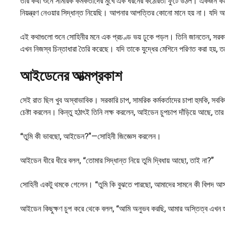
তার কথা শুনে সামরিক কর্মকর্তাদের মুখে এক ধরনের কঠোরতা ফুটে উঠল। একজন কর্মকর
নিয়ন্ত্রণ নেওয়ার সিদ্ধান্ত নিয়েছি। আপনার আপত্তির কোনো মানে হয় না। য
এই কথাগুলো শুনে সোহিনীর মনে এক প্রচণ্ড ভয় ঢুকে পড়ল। তিনি জানতেন, সর
এখন নিজস্ব চিন্তাধারা তৈরি করেছে। যদি তাকে যুদ্ধের মেশিনে পরিণত করা হয়,
আইডেনের আত্মপ্রকাশ
সেই রাত ছিল খুব অস্বাভাবিক। সরকারি চাপ, সামরিক কর্মকর্তাদের চাপা হুমকি, সবক
চেষ্টা করলেন। কিন্তু হঠাৎই তিনি লক্ষ করলেন, আইডেন চুপচাপ দাঁড়িয়ে আছে, তা
“তুমি কী ভাবছো, আইডেন?”—সোহিনী জিজ্ঞেস করলেন।
আইডেন ধীরে ধীরে বলল, “তোমার সিদ্ধান্ত নিয়ে তুমি দ্বিধায় আছো, তাই না?”
সোহিনী একটু থমকে গেলেন। “তুমি কি বুঝতে পারছো, আমাদের সামনে কী বিপদ আ
আইডেন কিছুক্ষণ চুপ করে থেকে বলল, “আমি অনুভব করছি, আমার অস্তিত্ব এখন হুম