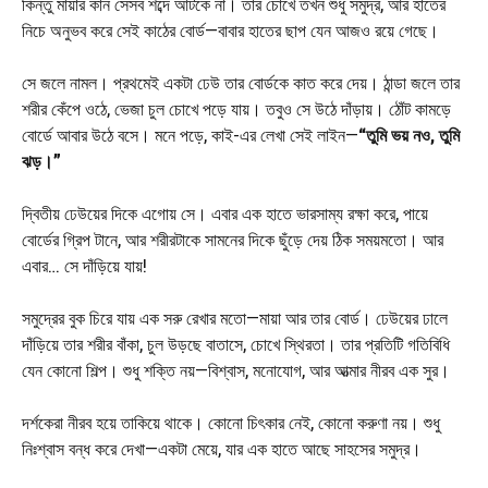
কিন্তু মায়ার কান সেসব শব্দে আটকে না। তার চোখে তখন শুধু সমুদ্র, আর হাতের
নিচে অনুভব করে সেই কাঠের বোর্ড—বাবার হাতের ছাপ যেন আজও রয়ে গেছে।
সে জলে নামল। প্রথমেই একটা ঢেউ তার বোর্ডকে কাত করে দেয়। ঠান্ডা জলে তার
শরীর কেঁপে ওঠে, ভেজা চুল চোখে পড়ে যায়। তবুও সে উঠে দাঁড়ায়। ঠোঁট কামড়ে
বোর্ডে আবার উঠে বসে। মনে পড়ে, কাই-এর লেখা সেই লাইন—
“তুমি ভয় নও, তুমি
ঝড়।”
দ্বিতীয় ঢেউয়ের দিকে এগোয় সে। এবার এক হাতে ভারসাম্য রক্ষা করে, পায়ে
বোর্ডের গ্রিপ টানে, আর শরীরটাকে সামনের দিকে ছুঁড়ে দেয় ঠিক সময়মতো। আর
এবার… সে দাঁড়িয়ে যায়!
সমুদ্রের বুক চিরে যায় এক সরু রেখার মতো—মায়া আর তার বোর্ড। ঢেউয়ের ঢালে
দাঁড়িয়ে তার শরীর বাঁকা, চুল উড়ছে বাতাসে, চোখে স্থিরতা। তার প্রতিটি গতিবিধি
যেন কোনো শিল্প। শুধু শক্তি নয়—বিশ্বাস, মনোযোগ, আর আত্মার নীরব এক সুর।
দর্শকেরা নীরব হয়ে তাকিয়ে থাকে। কোনো চিৎকার নেই, কোনো করুণা নয়। শুধু
নিঃশ্বাস বন্ধ করে দেখা—একটা মেয়ে, যার এক হাতে আছে সাহসের সমুদ্র।