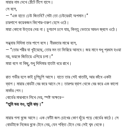
মায়ার নাম দেখে ঠোঁটে টিপে হাসে।
সে বলে,
— “এক হাতে ঢেউ জিতবি? সেটা তো ঢেউয়েরই অপমান।”
চারপাশে কয়েকজন কিশোর-তরুণ হেসে ওঠে।
মায়া কোনো উত্তর দেয় না। চুপচাপ চলে যায়, কিন্তু ভেতরে আগুন জ্বলে ওঠে।
সন্ধ্যায় দিদিমা তার পাশে বসে। নীরবতার মাঝে বলে,
— “তোর শরীর যা খুইয়েছে, তোর মন তা ফিরিয়ে আনবে। জয় মানে শুধু প্রথম হওয়া
নয়, ভয়কে জিতিয়ে এগিয়ে চলা।”
মায়া বলে না কিছু, শুধু দিদিমার হাতটা ধরে রাখে।
রাত গভীর হলে কাই চুপিচুপি আসে। হাতে তার সেই খাতাটা, আর কাঁধে একটা
ব্যাগ। মায়ার বোর্ডটা বের করে আনে সে। তারপর ব্যাগ থেকে বের করে এক কালো
মার্কার পেন।
বোর্ডের মাঝখানে লিখে দেয়, স্পষ্ট অক্ষরে—
“তুমি ভয় নও, তুমি ঝড়।”
মায়ার গলা বুজে আসে। এক ফোঁটা জল চোখের কোণ ছুঁয়ে পড়ে বোর্ডের কাঠে। সে
বোর্ডটাকে নিজের বুকে টেনে নেয়, যেন শক্তি টেনে নেয় সেই শব্দ থেকে।