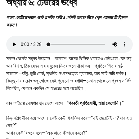
অধ্যায় ৬: ঢেউয়ের ঊর্ধ্বে
বাংলা মোটিভেশনাল ছোট গল্পটির অডিও স্টোরি শুনতে নিচে প্লে বোতাম টি ক্লিক
করুন।
সকাল থেকেই সমুদ্র উত্তাল। আকাশে রোদের ঝিলিক থাকলেও ঢেউগুলো যেন রূঢ়
আর বিশাল, ঠিক যেমন মায়ার বুকের ভিতর জমে থাকা ভয়। প্রতিযোগিতার মাঠ
সাজানো—তাঁবু, জুরি বোর্ড, স্থানীয় সংবাদপত্রের ক্যামেরা, আর সারি সারি দর্শক।
কিন্তু মায়ার চোখ শুধু খোঁজে সেই পুরোনো জায়গাটা—যেখান থেকে সে প্রথম সার্ফিং
শিখেছিল, যেখানে একদিন সে হাঙরের সঙ্গে লড়েছিল।
কান ফাটানো ঘোষণার শব্দ ভেসে আসে—
“পরবর্তী প্রতিযোগী, মায়া কেলোনি।”
ভিড় হঠাৎ নীরব হয়ে আসে। কেউ কেউ ফিসফিস করে—“ওই মেয়েটাই না? যার হাত
নেই?”
আবার কেউ বিস্ময়ে বলে—“এক হাতে কীভাবে করবে?”