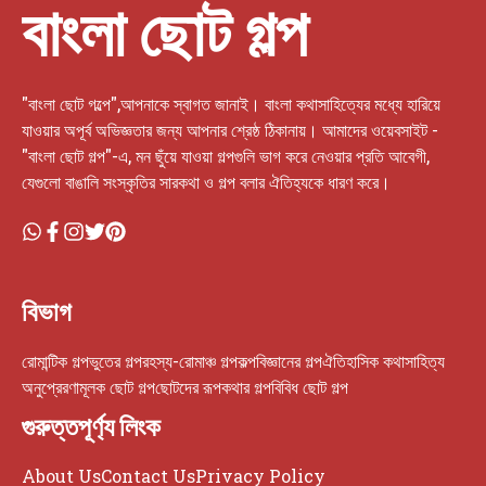
বাংলা ছোট গল্প
"বাংলা ছোট গল্পে",আপনাকে স্বাগত জানাই। বাংলা কথাসাহিত্যের মধ্যে হারিয়ে
যাওয়ার অপূর্ব অভিজ্ঞতার জন্য আপনার শ্রেষ্ঠ ঠিকানায়। আমাদের ওয়েবসাইট -
"বাংলা ছোট গল্প"-এ, মন ছুঁয়ে যাওয়া গল্পগুলি ভাগ করে নেওয়ার প্রতি আবেগী,
যেগুলো বাঙালি সংস্কৃতির সারকথা ও গল্প বলার ঐতিহ্যকে ধারণ করে।
বিভাগ
রোমান্টিক গল্প
ভুতের গল্প
রহস্য-রোমাঞ্চ গল্প
কল্পবিজ্ঞানের গল্প
ঐতিহাসিক কথাসাহিত্য
অনুপ্রেরণামূলক ছোট গল্প
ছোটদের রূপকথার গল্প
বিবিধ ছোট গল্প
গুরুত্তপূর্ণ্য লিংক
About Us
Contact Us
Privacy Policy