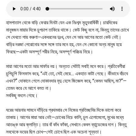
হাসপাতাল থেকে বাড়ি ফেরার দিনটা যেন এক নিঃশব্দ মৃত্যুবার্ষিকী। চারদিকের
মানুষজন মায়ার দিকে চুপচাপ তাকিয়ে থাকে। কেউ কিছু বলে না, কিন্তু তাদের চোখে
সে দেখতে পায় করুণা—একধরনের দুঃখ, যেন সে আর আগের মতো কেউ নেই।
বাড়ির দরজা পেরোনোর সঙ্গে সঙ্গে তার মনে হয়, যেন সে কোনো অন্য মানুষ হয়ে
ফিরছে—একটা অসম্পূর্ণ শরীর নিয়ে, অসম্পূর্ণ পরিচয় নিয়ে।
মায়া আগের মতো আর সার্ফার নয়। অন্তত সেটাই সবাই মনে করে। প্রতিবেশীরা
চুপিচুপি ফিসফাস করে, “এই তো, সেই মেয়ে… একহাত কাটা গেছে। কীভাবে বাঁচবে
এখন?” দোকানে গেলে দোকানদার মৃদু হেসে জিজ্ঞেস করে, “কেমন আছিস, মা?”—
তেমন করে যে আগে বলত না।
সবকিছু বদলে গেছে।
ঘরের আয়নার সামনে দাঁড়িয়ে প্রথমবার সে নিজের প্রতিচ্ছবির দিকে ভালো করে
তাকায়। আগের মায়া আর নেই—চোখের নিচে কালি, চুল এলোমেলো, মুখের মধ্যে
আতঙ্ক আর ক্লান্তি। তার বাঁ কাঁধ ফাঁকা, সেখানে কেবল ব্যান্ডেজের দাগ। কিন্তু
সবথেকে ভয়ের ছিল চোখ—সেই চোখে ছিল এক অচেনা শূন্যতা।