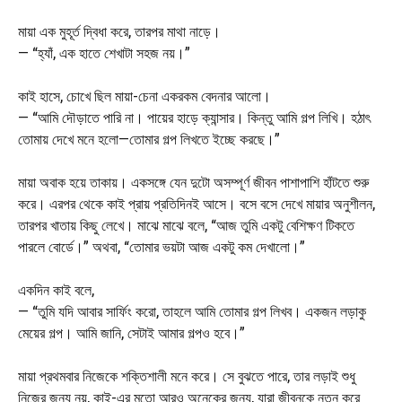
মায়া এক মুহূর্ত দ্বিধা করে, তারপর মাথা নাড়ে।
— “হ্যাঁ, এক হাতে শেখাটা সহজ নয়।”
কাই হাসে, চোখে ছিল মায়া-চেনা একরকম বেদনার আলো।
— “আমি দৌড়াতে পারি না। পায়ের হাড়ে ক্যান্সার। কিন্তু আমি গল্প লিখি। হঠাৎ
তোমায় দেখে মনে হলো—তোমার গল্প লিখতে ইচ্ছে করছে।”
মায়া অবাক হয়ে তাকায়। একসঙ্গে যেন দুটো অসম্পূর্ণ জীবন পাশাপাশি হাঁটতে শুরু
করে। এরপর থেকে কাই প্রায় প্রতিদিনই আসে। বসে বসে দেখে মায়ার অনুশীলন,
তারপর খাতায় কিছু লেখে। মাঝে মাঝে বলে, “আজ তুমি একটু বেশিক্ষণ টিকতে
পারলে বোর্ডে।” অথবা, “তোমার ভয়টা আজ একটু কম দেখালো।”
একদিন কাই বলে,
— “তুমি যদি আবার সার্ফিং করো, তাহলে আমি তোমার গল্প লিখব। একজন লড়াকু
মেয়ের গল্প। আমি জানি, সেটাই আমার গল্পও হবে।”
মায়া প্রথমবার নিজেকে শক্তিশালী মনে করে। সে বুঝতে পারে, তার লড়াই শুধু
নিজের জন্য নয়, কাই-এর মতো আরও অনেকের জন্য, যারা জীবনকে নতুন করে