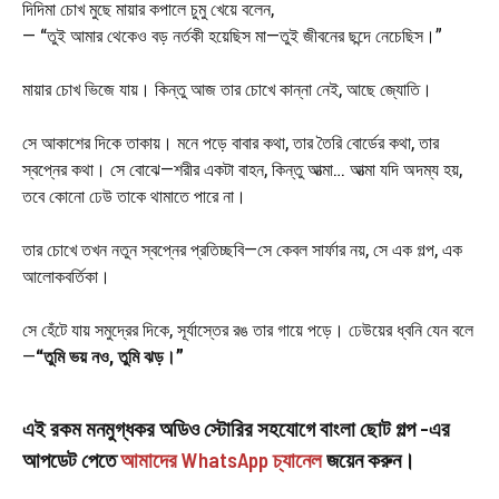
দিদিমা চোখ মুছে মায়ার কপালে চুমু খেয়ে বলেন,
— “তুই আমার থেকেও বড় নর্তকী হয়েছিস মা—তুই জীবনের ছন্দে নেচেছিস।”
মায়ার চোখ ভিজে যায়। কিন্তু আজ তার চোখে কান্না নেই, আছে জ্যোতি।
সে আকাশের দিকে তাকায়। মনে পড়ে বাবার কথা, তার তৈরি বোর্ডের কথা, তার
স্বপ্নের কথা। সে বোঝে—শরীর একটা বাহন, কিন্তু আত্মা… আত্মা যদি অদম্য হয়,
তবে কোনো ঢেউ তাকে থামাতে পারে না।
তার চোখে তখন নতুন স্বপ্নের প্রতিচ্ছবি—সে কেবল সার্ফার নয়, সে এক গল্প, এক
আলোকবর্তিকা।
সে হেঁটে যায় সমুদ্রের দিকে, সূর্যাস্তের রঙ তার গায়ে পড়ে। ঢেউয়ের ধ্বনি যেন বলে
—
“তুমি ভয় নও, তুমি ঝড়।”
এই রকম মনমুগ্ধকর অডিও স্টোরির সহযোগে বাংলা ছোট গল্প -এর
আপডেট পেতে
আমাদের WhatsApp চ্যানেল
জয়েন করুন।