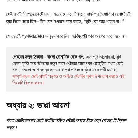
সেই রাতটা নিঃশব্দে কেটে যায়। ঘরের দেয়ালে টাঙানো সার্ফ প্রতিযোগিতার পোস্টারটা
তার দিকে চেয়ে ছিল—ঠিক যেন উপহাস করে বলছে, “তুমি তো আর পারবে না।”
সে রাতেই প্রথমবার, মায়া অনুভব করেছিল—ভবিষ্যৎটা আর আগের মতো হবে না।
প্রেমের নতুন ঠিকানা - বাংলা রোমান্টিক ছোট গল্প:
 অসম্পূর্ণ ভালোবাসা, বৃষ্টি 
ভেজা স্মৃতি আর জীবনের নতুন মানে খোঁজার আবেগঘন রোমান্টিক বাংলা ছোট 
গল্প। মেঘলা ও শান্তনুর হৃদয়ের যাত্রা পাঠককে ছুঁয়ে যাবে গভীরভাবে। 
সম্পূর্ণ বাংলা ছোট গল্পটি পড়তে ও অডিও স্টোরির স্বাদ উপভোগ করতে এই 
লিংকটি ক্লিক করুন।
অধ্যায় ২: ভাঙা আয়না
বাংলা মোটিভেশনাল ছোট গল্পটির অডিও স্টোরি শুনতে নিচে প্লে বোতাম টি ক্লিক
করুন।