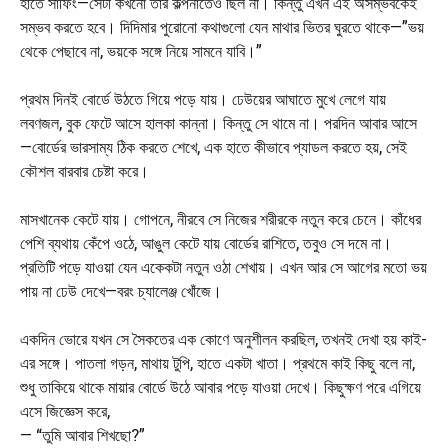
হাতে সার্ফিং—সেটা কখনো তার কল্পনাতেও ছিল না। কিন্তু এখন এই অসম্ভবকেই
সম্ভব করতে হবে। দিদিমার পুরোনো কথাগুলো যেন মাথার ভিতর ঘুরতে থাকে—”ভয়
থেকে পেছাবে না, ভয়কে সঙ্গে নিয়ে সামনে যাবি।”
প্রথম দিনই বোর্ডে উঠতে গিয়ে পড়ে যায়। ঢেউয়ের আঘাতে মুখে লেগে যায়
লবণজল, বুক ফেটে আসে হালকা কান্না। কিন্তু সে থামে না। পরদিন আবার আসে
—বোর্ডের ভারসাম্য ঠিক করতে শেখে, এক হাতে কীভাবে প্যাডল করতে হয়, সেই
কৌশল বারবার চেষ্টা করে।
মাসখানেক কেটে যায়। গোপনে, নীরবে সে নিজের শরীরকে নতুন করে চেনে। কাঁধের
পেশি ব্যথায় কেঁপে ওঠে, আঙুল কেটে যায় বোর্ডের রাশিতে, তবুও সে দমে না।
প্রতিটি পড়ে যাওয়া যেন একেকটা নতুন ওঠা শেখায়। এখন আর সে আগের মতো ভয়
পায় না ঢেউ দেখে—বরং চ্যালেঞ্জ খোঁজে।
একদিন ভোরে যখন সে সৈকতের এক কোণে অনুশীলন করছিল, তখনই দেখা হয় কাই-
এর সঙ্গে। পাতলা গড়ন, মাথায় টুপি, হাতে একটা খাতা। প্রথমে কাই কিছু বলে না,
শুধু তাকিয়ে থাকে মায়ার বোর্ডে উঠে আবার পড়ে যাওয়া দেখে। কিছুক্ষণ পরে এগিয়ে
এসে জিজ্ঞেস করে,
— “তুমি আবার শিখছো?”