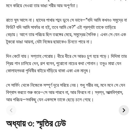
মনে করিয়ে দেওয়া তার ভাঙা শরীর আর অপূর্ণতা।
রাতে ঘুম আসে না। ছাদের পাখার শব্দে ডুবে সে ভাবে—“যদি আমি কখনও সমুদ্রে না
ফিরি? যদি আমি সার্ফার না হই, তবে আমি কে?” এই প্রশ্নটা তাকে তাড়িয়ে
বেড়ায়। আগে তার পরিচয় ছিল তরঙ্গের মেয়ে, সমুদ্রের সৈনিক। এখন সে যেন এক
টুকরো ভাঙা আয়না, যেটা নিজের ছায়াকেও চিনতে পারে না।
দিন কেটে যায়। সপ্তাহ পেরোয়। ধীরে ধীরে সে আরও চুপ হয়ে পড়ে। দিদিমা তার
প্রিয় গান চালিয়ে দেন, গল্প বলেন, পুরোনো নাচের কথা শোনান। তবুও মায়া যেন
কোলাহলভরা পৃথিবীর বাইরে দাঁড়িয়ে থাকা একা এক মানুষ।
সে সার্ফিং থেকে নিজেকে সম্পূর্ণ দূরে সরিয়ে নেয়। শুধু শরীর নয়, মনে মনে সে যেন
বিশ্বাস করতে শুরু করে—সে আর পারবে না, আর ফিরবে না। স্বপ্ন, আত্মবিশ্বাস,
অটল প্রথম পা –
নীরব স্টেশনের রহস্য –
আর পরিচয়—সবকিছু যেন একসঙ্গে তাকে ছেড়ে চলে গেছে।
অনুপ্রেরণামূলক বাংলা ছোট
রহস্য-রোমাঞ্চ বাংলা ছোট গল্প
গল্প
অধ্যায় ৩: স্মৃতির ঢেউ