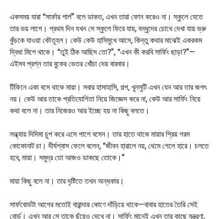
একসময় যারা “সার্ফার গার্ল” বলে ডাকত, এখন তারা ফোন করেও না। স্কুলে যেতে
তার ভয় লাগে। প্রথম দিন যখন সে স্কুলে ফিরে যায়, বন্ধুদের চোখে দেখা যায় ভ্রু
কুঁচকে যাওয়া কৌতূহল। কেউ কেউ হাসিমুখে আসে, কিন্তু কথার মাঝেই একরকম
দ্বিধা মিশে থাকে। “তুই ঠিক আছিস তো?”, “এখন কী করবি সার্ফিং ছাড়া?”—
এইসব প্রশ্ন তার বুকের ভেতর খোঁচা দেয় বারবার।
টিফিনে একা বসে থাকে মায়া। সবার হাসাহাসি, গল্প, খুনসুটি এখন যেন আর তার জগৎ
নয়। কেউ আর তাকে প্রতিযোগিতা নিয়ে জিজ্ঞেস করে না, কেউ আর সার্ফিং নিয়ে
কথা বলে না। তার নিজেরও আর ইচ্ছে হয় না কিছু বলতে।
সন্ধ্যায় দিদিমা চুপ করে এসে পাশে বসেন। তার হাতে থাকে মায়ার প্রিয় গরম
কোকোনাট চা। দীর্ঘশ্বাস ফেলে বলেন, “জীবন হারালে নয়, থেমে গেলে হারে। চলতে
হবে, মায়া। সমুদ্র তো আজও ডাকছে তোকে।”
মায়া কিছু বলে না। তার দৃষ্টিতে তখন অন্ধকার।
সার্ফবোর্ডটা আগের মতোই বারান্দার কোণে দাঁড়িয়ে থাকে—বাবার হাতের তৈরি সেই
বোর্ড। এখন আর সে তাকে ছুঁয়েও দেখে না। সার্ফিং মানেই এখন তার কাছে যন্ত্রণা,