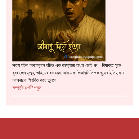
সত্য ঘটনা অবলম্বনে রচিত এক রহস্যময় বাংলা ছোট গল্প—বিষাক্ত সূচে
যুবরাজের মৃত্যু, ভাইয়ের ষড়যন্ত্র, আর এক বিজ্ঞানভিত্তিক খুনের ইতিহাস যা
আপনাকে শিহরিত করে তুলবে।
:
সম্পুর্ন্য গল্পটি পড়ুন
জীবাণু
দিয়ে
হত্যা