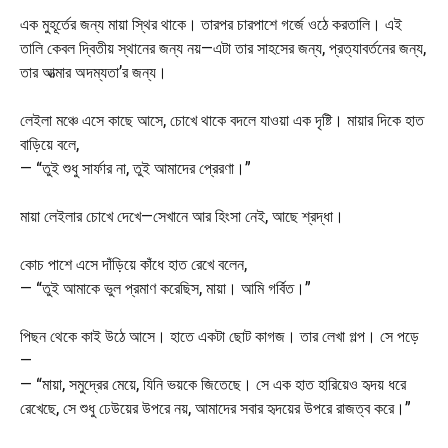
এক মুহূর্তের জন্য মায়া স্থির থাকে। তারপর চারপাশে গর্জে ওঠে করতালি। এই
তালি কেবল দ্বিতীয় স্থানের জন্য নয়—এটা তার সাহসের জন্য, প্রত্যাবর্তনের জন্য,
তার আত্মার অদম্যতা’র জন্য।
লেইলা মঞ্চে এসে কাছে আসে, চোখে থাকে বদলে যাওয়া এক দৃষ্টি। মায়ার দিকে হাত
বাড়িয়ে বলে,
— “তুই শুধু সার্ফার না, তুই আমাদের প্রেরণা।”
মায়া লেইলার চোখে দেখে—সেখানে আর হিংসা নেই, আছে শ্রদ্ধা।
কোচ পাশে এসে দাঁড়িয়ে কাঁধে হাত রেখে বলেন,
— “তুই আমাকে ভুল প্রমাণ করেছিস, মায়া। আমি গর্বিত।”
পিছন থেকে কাই উঠে আসে। হাতে একটা ছোট কাগজ। তার লেখা গল্প। সে পড়ে
—
— “মায়া, সমুদ্রের মেয়ে, যিনি ভয়কে জিতেছে। সে এক হাত হারিয়েও হৃদয় ধরে
রেখেছে, সে শুধু ঢেউয়ের উপরে নয়, আমাদের সবার হৃদয়ের উপরে রাজত্ব করে।”