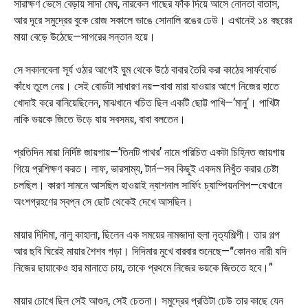
সারাক্ষণ ভেসে বেড়ায় সাদা মেঘ, নারকেল গাছের ফাঁক দিয়ে আসে নোনতা বাতাস,
আর দূরে সমুদ্রের বুকে রোজ সকালে ভাঙে সোনালি রঙের ঢেউ। এখানেই ১৪ বছরের
মায়া বেড়ে উঠেছে—সাগরের সন্তান হয়ে।
সে সকালবেলা সূর্য ওঠার আগেই ঘুম থেকে উঠে বাবার তৈরি করা কাঠের সার্ফবোর্ড
কাঁধে তুলে নেয়। সেই বোর্ডটা সাধারণ নয়—বাবা মারা যাওয়ার আগে নিজের হাতে
খোদাই করে বানিয়েছিলেন, মাঝখানে খচিত ছিল একটি ছোট্ট পাখি—’মানু’। পাখিটা
নাকি ভয়কে জিতে উড়ে যায় সবসময়, বাবা বলতেন।
প্রতিদিন মায়া নির্দিষ্ট জায়গায়—’তিনটি পাথর’ নামে পরিচিত একটা চিহ্নিত জায়গায়
গিয়ে প্রশিক্ষণ করত। লাফ, ভারসাম্য, টার্ন—সব কিছুই একদম নিখুঁত করার চেষ্টা
চলছিল। কারণ সামনে আসছিল হাওয়াই ন্যাশনাল সার্ফিং চ্যাম্পিয়নশিপ—যেখানে
অংশগ্রহণের স্বপ্ন সে ছোট থেকেই দেখে আসছিল।
মায়ার দিদিমা, নালু কাহালা, ছিলেন এক সময়ের নামজাদা হুলা নৃত্যশিল্পী। তার গল্প
আর ছবি ঘিরেই মায়ার শৈশব গড়া। দিদিমার মুখে বারবার শুনেছে—“কোনও নারী যদি
নিজের ছায়াকেও হার মানাতে চায়, তাকে প্রথমে নিজের ভয়কে জিততে হবে।”
মায়ার চোখে ছিল সেই আগুন, সেই চেতনা। সমুদ্রের প্রতিটা ঢেউ তার কাছে যেন