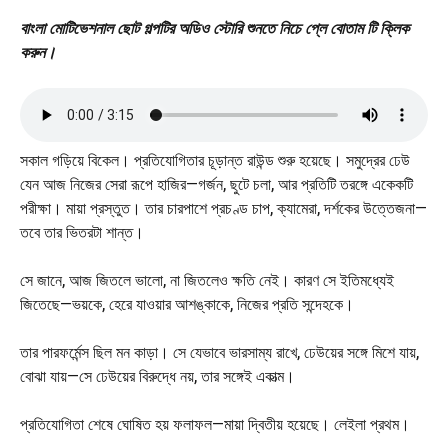
বাংলা মোটিভেশনাল ছোট গল্পটির অডিও স্টোরি শুনতে নিচে প্লে বোতাম টি ক্লিক
করুন।
সকাল গড়িয়ে বিকেল। প্রতিযোগিতার চূড়ান্ত রাউন্ড শুরু হয়েছে। সমুদ্রের ঢেউ
যেন আজ নিজের সেরা রূপে হাজির—গর্জন, ছুটে চলা, আর প্রতিটি তরঙ্গে একেকটি
পরীক্ষা। মায়া প্রস্তুত। তার চারপাশে প্রচণ্ড চাপ, ক্যামেরা, দর্শকের উত্তেজনা—
তবে তার ভিতরটা শান্ত।
সে জানে, আজ জিতলে ভালো, না জিতলেও ক্ষতি নেই। কারণ সে ইতিমধ্যেই
জিতেছে—ভয়কে, হেরে যাওয়ার আশঙ্কাকে, নিজের প্রতি সন্দেহকে।
তার পারফর্মেন্স ছিল মন কাড়া। সে যেভাবে ভারসাম্য রাখে, ঢেউয়ের সঙ্গে মিশে যায়,
বোঝা যায়—সে ঢেউয়ের বিরুদ্ধে নয়, তার সঙ্গেই একাত্ম।
প্রতিযোগিতা শেষে ঘোষিত হয় ফলাফল—মায়া দ্বিতীয় হয়েছে। লেইলা প্রথম।