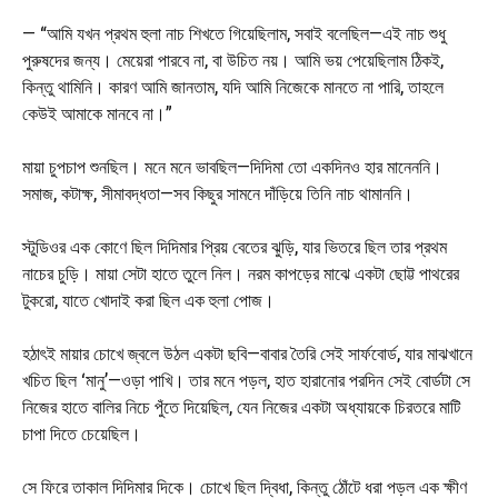
— “আমি যখন প্রথম হুলা নাচ শিখতে গিয়েছিলাম, সবাই বলেছিল—এই নাচ শুধু
পুরুষদের জন্য। মেয়েরা পারবে না, বা উচিত নয়। আমি ভয় পেয়েছিলাম ঠিকই,
কিন্তু থামিনি। কারণ আমি জানতাম, যদি আমি নিজেকে মানতে না পারি, তাহলে
কেউই আমাকে মানবে না।”
মায়া চুপচাপ শুনছিল। মনে মনে ভাবছিল—দিদিমা তো একদিনও হার মানেননি।
সমাজ, কটাক্ষ, সীমাবদ্ধতা—সব কিছুর সামনে দাঁড়িয়ে তিনি নাচ থামাননি।
স্টুডিওর এক কোণে ছিল দিদিমার প্রিয় বেতের ঝুড়ি, যার ভিতরে ছিল তার প্রথম
নাচের চুড়ি। মায়া সেটা হাতে তুলে নিল। নরম কাপড়ের মাঝে একটা ছোট্ট পাথরের
টুকরো, যাতে খোদাই করা ছিল এক হুলা পোজ।
হঠাৎই মায়ার চোখে জ্বলে উঠল একটা ছবি—বাবার তৈরি সেই সার্ফবোর্ড, যার মাঝখানে
খচিত ছিল ‘মানু’—ওড়া পাখি। তার মনে পড়ল, হাত হারানোর পরদিন সেই বোর্ডটা সে
নিজের হাতে বালির নিচে পুঁতে দিয়েছিল, যেন নিজের একটা অধ্যায়কে চিরতরে মাটি
চাপা দিতে চেয়েছিল।
সে ফিরে তাকাল দিদিমার দিকে। চোখে ছিল দ্বিধা, কিন্তু ঠোঁটে ধরা পড়ল এক ক্ষীণ