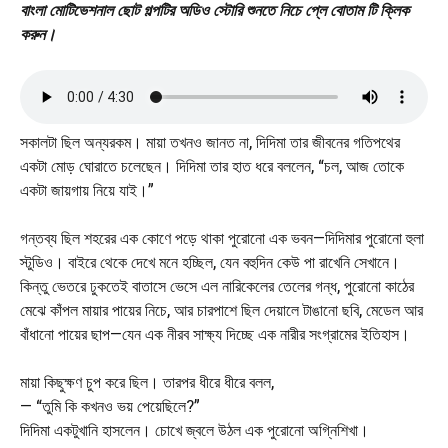
বাংলা মোটিভেশনাল ছোট গল্পটির অডিও স্টোরি শুনতে নিচে প্লে বোতাম টি ক্লিক
করুন।
সকালটা ছিল অন্যরকম। মায়া তখনও জানত না, দিদিমা তার জীবনের গতিপথের
একটা মোড় ঘোরাতে চলেছেন। দিদিমা তার হাত ধরে বললেন, “চল, আজ তোকে
একটা জায়গায় নিয়ে যাই।”
গন্তব্য ছিল শহরের এক কোণে পড়ে থাকা পুরোনো এক ভবন—দিদিমার পুরোনো হুলা
স্টুডিও। বাইরে থেকে দেখে মনে হচ্ছিল, যেন বহুদিন কেউ পা রাখেনি সেখানে।
কিন্তু ভেতরে ঢুকতেই বাতাসে ভেসে এল নারিকেলের তেলের গন্ধ, পুরোনো কাঠের
মেঝে কাঁপল মায়ার পায়ের নিচে, আর চারপাশে ছিল দেয়ালে টাঙানো ছবি, মেডেল আর
বাঁধানো পায়ের ছাপ—যেন এক নীরব সাক্ষ্য দিচ্ছে এক নারীর সংগ্রামের ইতিহাস।
মায়া কিছুক্ষণ চুপ করে ছিল। তারপর ধীরে ধীরে বলল,
— “তুমি কি কখনও ভয় পেয়েছিলে?”
দিদিমা একটুখানি হাসলেন। চোখে জ্বলে উঠল এক পুরোনো অগ্নিশিখা।