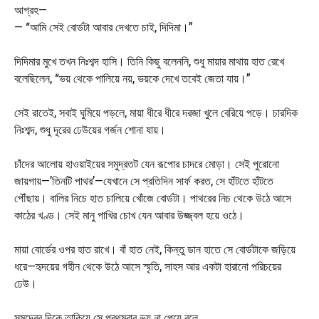
আগ্রহ—
— “আমি সেই বোর্ডটা আবার দেখতে চাই, দিদিমা।”
দিদিমার মুখে তখন নিঃশব্দ হাসি। তিনি কিছু বলেননি, শুধু মায়ার মাথায় হাত রেখে
বলেছিলেন, “ভয় থেকে পালিয়ে নয়, ভয়কে দেখে তবেই জেতা যায়।”
সেই রাতেই, সবাই ঘুমিয়ে পড়লে, মায়া ধীরে ধীরে দরজা খুলে বেরিয়ে পড়ে। চারদিক
নিঃশব্দ, শুধু দূরের ঢেউয়ের গর্জন শোনা যায়।
চাঁদের আলোয় হাওয়াইয়ের সমুদ্রতট যেন রূপোর চাদরে মোড়া। সেই পুরোনো
জায়গায়—’তিনটি পাথর’—যেখানে সে প্রতিদিন সার্ফ করত, সে হাঁটতে হাঁটতে
পৌঁছায়। বালির নিচে হাত চালিয়ে খোঁজে বোর্ডটা। পাথরের নিচ থেকে উঠে আসে
কাঠের খণ্ড। সেই মানু পাখির চোখ যেন আবার উজ্জ্বল হয়ে ওঠে।
মায়া বোর্ডের ওপর হাত রাখে। বাঁ হাত নেই, কিন্তু ডান হাতে সে বোর্ডটাকে জড়িয়ে
ধরে—হৃদয়ের গহীন থেকে উঠে আসে স্মৃতি, সাহস আর একটা হারানো পরিচয়ের
ঢেউ।
সমুদ্রের দিকে তাকিয়ে সে প্রথমবার ভয় না পেয়ে বলে,