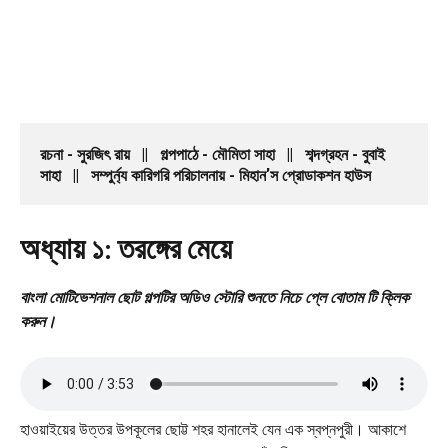
রচনা - সুরজিৎ রায়   ||   গল্পপাঠে - মৌমিতা সাহা   ||   শব্দগ্রহন - বুবাই 
সাহা   ||   সম্পুর্ন্য কারিগরি পরিচালনায় - মিহান'স প্রোডাকশন হাউস 
অধ্যায় ১: তরঙ্গের মেয়ে
বাংলা মোটিভেশনাল ছোট গল্পটির অডিও স্টোরি শুনতে নিচে প্লে বোতাম টি ক্লিক
করুন।
হাওয়াইয়ের উত্তর উপকূলের ছোট্ট শহর হানালেই যেন এক স্বপ্নপুরী। আকাশে