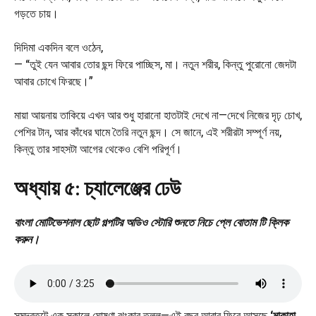
গড়তে চায়।
দিদিমা একদিন বলে ওঠেন,
— “তুই যেন আবার তোর ছন্দ ফিরে পাচ্ছিস, মা। নতুন শরীর, কিন্তু পুরোনো জেদটা
আবার চোখে ফিরছে।”
মায়া আয়নায় তাকিয়ে এখন আর শুধু হারানো হাতটাই দেখে না—দেখে নিজের দৃঢ় চোখ,
পেশির টান, আর কাঁধের ঘামে তৈরি নতুন ছন্দ। সে জানে, এই শরীরটা সম্পূর্ণ নয়,
কিন্তু তার সাহসটা আগের থেকেও বেশি পরিপূর্ণ।
অধ্যায় ৫: চ্যালেঞ্জের ঢেউ
বাংলা মোটিভেশনাল ছোট গল্পটির অডিও স্টোরি শুনতে নিচে প্লে বোতাম টি ক্লিক
করুন।
সমুদ্রতটে এক সকালে ঘোষণা ঝংকার তুলল—এই বছর আবার ফিরে আসছে
‘মাকাহা