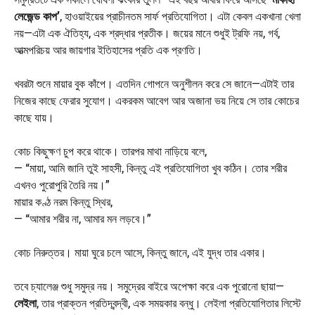
লেজেন্ড কাপ’
, হাওয়াইয়ের প্রাচীনতম সার্ফ প্রতিযোগিতা। এটা কেবল একখানা খেলা
নয়—এটা এক ঐতিহ্য, এক শ্রদ্ধার প্রতীক। জয়ের মানে শুধুই ট্রফি নয়, গর্ব,
আত্মপরিচয় আর জায়গার ইতিহাসের প্রতি এক প্রণতি।
খবরটা শুনে মায়ার বুক কাঁপে। এতদিন গোপনে অনুশীলন করে সে জানে—এটাই তার
নিজের কাছে ফেরার সুযোগ। একরকম আবেগ আর অজানা ভয় নিয়ে সে তার কোচের
কাছে যায়।
কোচ কিছুক্ষণ চুপ করে থাকে। তারপর মাথা নাড়িয়ে বলে,
— “মায়া, আমি জানি তুই সাহসী, কিন্তু এই প্রতিযোগিতা খুব কঠিন। তোর শরীর
এখনও পুরোপুরি তৈরি নয়।”
মায়ার কণ্ঠ নরম কিন্তু স্থির,
— “আমার শরীর না, আমার মন লড়বে।”
কোচ নিরুত্তর। মায়া ঘুরে চলে আসে, কিন্তু জানে, এই যুদ্ধ তার একার।
তবে চ্যালেঞ্জ শুধু সমুদ্র নয়। সমুদ্রের বাইরে অপেক্ষা করে এক পুরোনো ছায়া—
লেইলা
, তার প্রাক্তন প্রতিদ্বন্দ্বী, এক সময়কার বন্ধু। লেইলা প্রতিযোগিতার লিস্টে