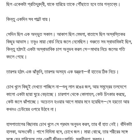
ছিল একেকটা প্রতিদ্বন্দ্বী, যাকে হারিয়ে তাকে পৌঁছাতে হবে তার গন্তব্যে।
কিন্তু একদিন সব পাল্টে যায়।
সেদিন ছিল এক অদ্ভুত সকাল। আকাশ ছিল মেঘলা, বাতাসে ছিল অস্বস্তিকর
কিছুর আভাস। তবুও মায়া বোর্ড নিয়ে জলে নেমেছিল। শুরুতে সব স্বাভাবিকই ছিল,
কিন্তু হঠাৎই একটা অস্বাভাবিক চাপ অনুভব করল সে—মাথার নিচে জলের গতি
বদলে গেছে।
তারপর হঠাৎ এক ঝাঁকুনি, তারপর অসহ্য এক যন্ত্রণা—বাঁ হাতের ঠিক নিচে।
চোখ খুলে কিছুই দেখতে পাচ্ছিল না—শুধু লাল রঙের জল, আর সমুদ্রের তলদেশে
কালো একটা ছায়া ঘুরে বেড়াচ্ছে। চারপাশ থেকে কোলাহল, কেউ চিৎকার করছে,
কেউ জলে ঝাঁপাচ্ছে। অচেতন হওয়ার আগে মায়ার মনে হয়েছিল—সে হয়তো আর
কখনও ঢেউয়ের ওপরে উঠবে না।
হাসপাতালের বিছানায় চোখ খুলে সে প্রথম অনুভব করল, তার বাঁ হাত নেই। বাঁদিকটা
হালকা, অসংবেদী। পাশে দিদিমা বসে, চোখে জল। মায়া বোঝে, তার শরীরের সঙ্গে
সঙ্গে যেন হারিয়েছে তার একটি জীবন—সার্ফিং, স্বাধীনতা, স্বপ্ন।