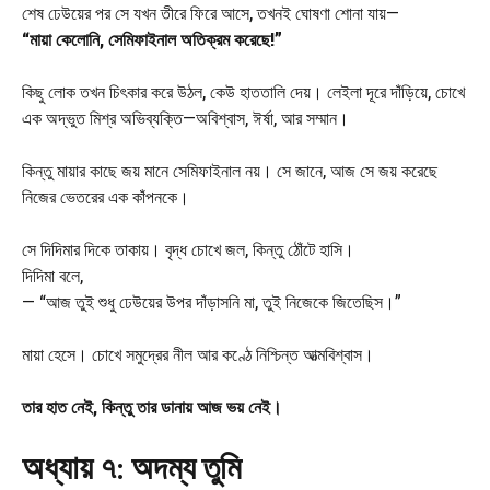
শেষ ঢেউয়ের পর সে যখন তীরে ফিরে আসে, তখনই ঘোষণা শোনা যায়—
“মায়া কেলোনি, সেমিফাইনাল অতিক্রম করেছে!”
কিছু লোক তখন চিৎকার করে উঠল, কেউ হাততালি দেয়। লেইলা দূরে দাঁড়িয়ে, চোখে
এক অদ্ভুত মিশ্র অভিব্যক্তি—অবিশ্বাস, ঈর্ষা, আর সম্মান।
কিন্তু মায়ার কাছে জয় মানে সেমিফাইনাল নয়। সে জানে, আজ সে জয় করেছে
নিজের ভেতরের এক কাঁপনকে।
সে দিদিমার দিকে তাকায়। বৃদ্ধ চোখে জল, কিন্তু ঠোঁটে হাসি।
দিদিমা বলে,
— “আজ তুই শুধু ঢেউয়ের উপর দাঁড়াসনি মা, তুই নিজেকে জিতেছিস।”
মায়া হেসে। চোখে সমুদ্রের নীল আর কণ্ঠে নিশ্চিন্ত আত্মবিশ্বাস।
তার হাত নেই, কিন্তু তার ডানায় আজ ভয় নেই।
অধ্যায় ৭: অদম্য তুমি