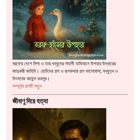
বরফের দেশে মিশা ও তার বন্ধুদের সাহসী অভিযানে উপহার উদ্ধারের
জাদুকরী কাহিনি। ছোটদের গল্প ও রূপকথার গল্প ভালোবাসা, বন্ধুত্ব ও
উৎসবের আনন্দে ভরপুর।
:
সম্পুর্ন্য গল্পটি পড়ুন
বরফ-
জীবাণু দিয়ে হত্যা
হাঁসের
উপহার