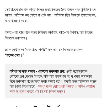
সেই রাতের চাঁদ ছিল শান্ত, কিন্তু মায়ার ভিতরে তৈরি হচ্ছিল এক ঘূর্ণিঝড়। সে
জানত, প্রতিপক্ষ শুধু লেইলা বা ঢেউ নয়—প্রতিপক্ষ ছিল নিজেকে হারানোর ভয়,
হেরে যাওয়ার শঙ্কা।
কিন্তু এবার তার পাশে আছে দিদিমার আর্শীবাদ, কাই-এর বিশ্বাস, আর নিজের
ভিতরের রূপান্তর।
তাকে কেউ এখন “এক হাতে সার্ফার” বলে না। সে নিজেকে ডাকে—
“ঝড়ের মেয়ে।”
ললিপপের জন্য লড়াই - ছোটদের রূপকথার গল্প:
 একটি মনোমুগ্ধকর 
ছোটদের গল্প যেখানে পিঁপড়ে, মাছি আর মাকড়শার মধ্যে খাবার ভাগাভাগি 
নিয়ে রূপকথার গল্পের মতো মজার লড়াই ঘটে। মায়াবী বনের অভিযানে আনন্দ 
আর শিক্ষা মিশে আছে। 
সম্পূর্ণ বাংলা ছোট গল্পটি পড়তে ও অডিও স্টোরির 
স্বাদ উপভোগ করতে এই লিংকটি ক্লিক করুন।